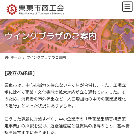
コ
ナ
ン
ビ
テ
ゲ
ン
ー
ツ
シ
へ
ョ
ウイングプラザのご案内
ス
ン
キ
に
ッ
移
プ
動
ホーム
ウイングプラザのご案内
[設立の経緯]
栗東市は、中心市街地を持たない４ヶ村が合併し、また、工場立
地に比べて商業・文化機能の拡大対応が立ち遅れていました。そ
のため、消費者の市外流出など「人口増加地の中での商業過疎化
の進行」といった状況にありました。
こうした課題に対処すべく、中小企業庁の「新商業集積等構想策
定事業」の採択を受け、近畿通産局と滋賀県の指導のもと、基本構
想を策定するに至りました。