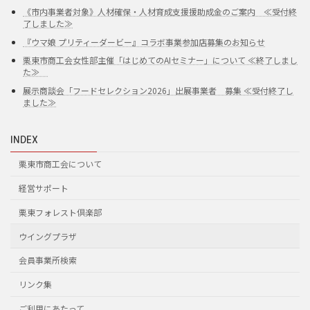
《市内事業者対象》人材確保・人材育成支援援助成金のご案内 ≪受付終
了しました≫
『ウマ娘 プリティーダービー』コラボ事業参加店募集のお知らせ
栗東市商工会女性部主催「はじめてのAIセミナー」について ≪終了しまし
た≫
展示商談会「フードセレクション2026」出展事業者 募集 ≪受付終了し
ました≫
INDEX
栗東市商工会について
経営サポート
栗東フォレスト倶楽部
ウイングプラザ
会員事業所検索
リンク集
ご利用にあたって