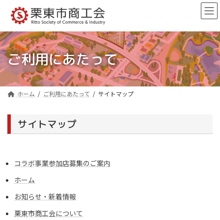
コ
ナ
ン
ビ
テ
ゲ
ン
ー
ツ
シ
へ
ョ
ご利用にあたって
ス
ン
キ
に
ッ
移
プ
動
ホーム
ご利用にあたって
サイトマップ
サイトマップ
コラボ事業参加店募集のご案内
ホーム
お知らせ・新着情報
栗東市商工会について