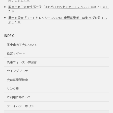
栗東市商工会女性部主催「はじめてのAIセミナー」について ≪終了しまし
た≫
展示商談会「フードセレクション2026」出展事業者 募集 ≪受付終了し
ました≫
INDEX
栗東市商工会について
経営サポート
栗東フォレスト倶楽部
ウイングプラザ
会員事業所検索
リンク集
ご利用にあたって
プライバシーポリシー