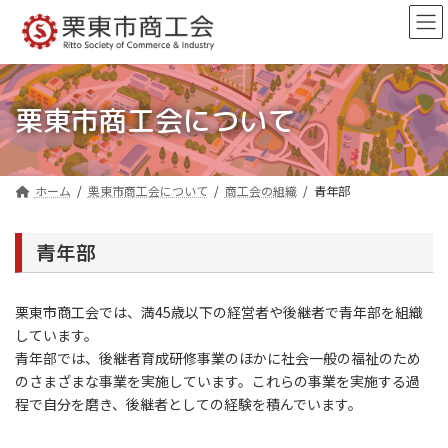
コ
ナ
ン
ビ
テ
ゲ
ン
ー
ツ
シ
へ
ョ
栗東市商工会について
ス
ン
キ
に
ッ
移
プ
動
ホーム
栗東市商工会について
商工会の組織
青年部
青年部
栗東市商工会では、満45歳以下の経営者や後継者で青年部を組織
しています。
青年部では、後継者育成研修事業のほかに社会一般の福祉のため
のさまざまな事業を実施しています。これらの事業を実施する過
程で自分を磨き、後継者としての経験を積んでいます。