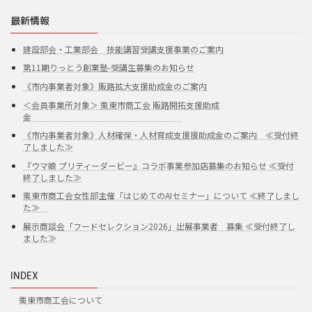
最新情報
建設部会・工業部会 技能講習受講支援事業のご案内
第11期りっとう創業塾-受講生募集のお知らせ
《市内事業者対象》販路拡大支援助成金のご案内
＜会員事業所対象＞ 栗東市商工会 販路開拓支援助成
金
《市内事業者対象》人材確保・人材育成支援援助成金のご案内 ≪受付終
了しました≫
『ウマ娘 プリティーダービー』コラボ事業参加店募集のお知らせ ≪受付
終了しました≫
栗東市商工会女性部主催「はじめてのAIセミナー」について ≪終了しまし
た≫
展示商談会「フードセレクション2026」出展事業者 募集 ≪受付終了し
ました≫
INDEX
栗東市商工会について