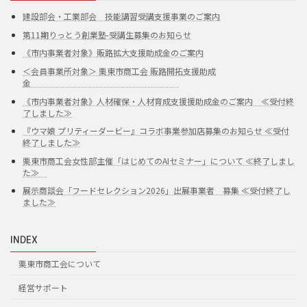
建設部会・工業部会 技能講習受講支援事業のご案内
第11期りっとう創業塾-受講生募集のお知らせ
《市内事業者対象》販路拡大支援助成金のご案内
＜会員事業所対象＞ 栗東市商工会 販路開拓支援助成
金
《市内事業者対象》人材確保・人材育成支援援助成金のご案内 ≪受付終
了しました≫
『ウマ娘 プリティーダービー』コラボ事業参加店募集のお知らせ ≪受付
終了しました≫
栗東市商工会女性部主催「はじめてのAIセミナー」について ≪終了しまし
た≫
展示商談会「フードセレクション2026」出展事業者 募集 ≪受付終了し
ました≫
INDEX
栗東市商工会について
経営サポート