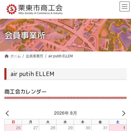
コ
ナ
ン
ビ
テ
ゲ
ン
ー
ツ
シ
へ
ョ
会員事業所
ス
ン
キ
に
ッ
移
プ
動
ホーム
会員事業所
air putih ELLEM
air putih ELLEM
商工会カレンダー
2026年 8月
PREV
NE
日
月
火
水
木
金
土
26
27
28
29
30
31
1