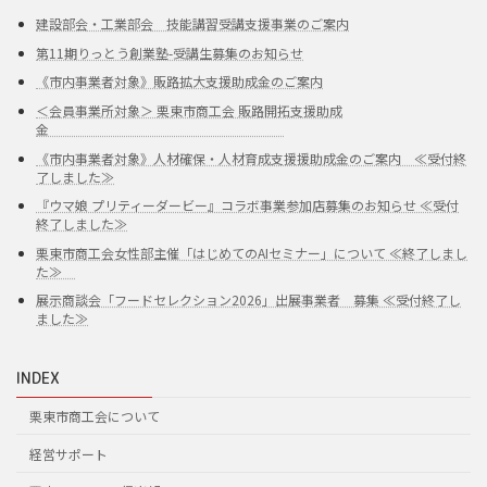
建設部会・工業部会 技能講習受講支援事業のご案内
第11期りっとう創業塾-受講生募集のお知らせ
《市内事業者対象》販路拡大支援助成金のご案内
＜会員事業所対象＞ 栗東市商工会 販路開拓支援助成
金
《市内事業者対象》人材確保・人材育成支援援助成金のご案内 ≪受付終
了しました≫
『ウマ娘 プリティーダービー』コラボ事業参加店募集のお知らせ ≪受付
終了しました≫
栗東市商工会女性部主催「はじめてのAIセミナー」について ≪終了しまし
た≫
展示商談会「フードセレクション2026」出展事業者 募集 ≪受付終了し
ました≫
INDEX
栗東市商工会について
経営サポート