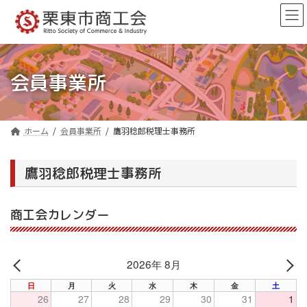
コ
ナ
ン
ビ
テ
ゲ
ン
ー
ツ
シ
へ
ョ
会員事業所
ス
ン
キ
に
ッ
移
プ
動
ホーム
会員事業所
鷹羽稔郎税理士事務所
鷹羽稔郎税理士事務所
商工会カレンダー
2026年 8月
PREV
NE
日
月
火
水
木
金
土
26
27
28
29
30
31
1