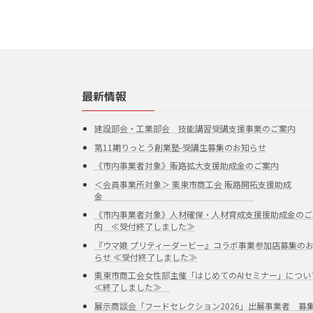
最新情報
建設部会・工業部会 技能講習受講支援事業のご案内
第11期りっとう創業塾-受講生募集のお知らせ
《市内事業者対象》販路拡大支援助成金のご案内
＜会員事業所対象＞ 栗東市商工会 販路開拓支援助成
金
《市内事業者対象》人材確保・人材育成支援援助成金のご
内 ≪受付終了しました≫
『ウマ娘 プリティーダービー』コラボ事業参加店募集の
らせ ≪受付終了しました≫
栗東市商工会女性部主催「はじめてのAIセミナー」につい
≪終了しました≫
展示商談会「フードセレクション2026」出展事業者 募