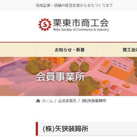
コ
ナ
地域企業・店舗の経営支援からまちづくりまで
ン
ビ
テ
ゲ
ン
ー
ツ
シ
へ
ョ
ス
ン
お知らせ・新着
商工会
キ
に
ッ
移
プ
動
会員事業所
ホーム
会員事業所
(株)矢狭装蹄所
(株)矢狭装蹄所