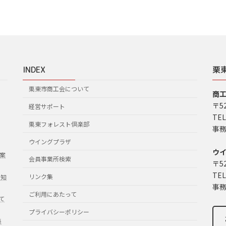
INDEX
栗
栗東市商工会について
商
〒5
経営サポート
TEL
栗東フォレスト倶楽部
事務
ウイングプラザ
ウ
案
会員事業所検索
〒5
TEL
リンク集
お知
事務
ご利用にあたって
て
プライバシーポリシー
集