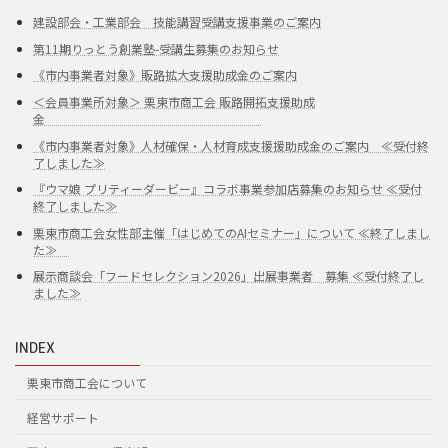
建設部会・工業部会 技能講習受講支援事業のご案内
第11期りっとう創業塾-受講生募集のお知らせ
《市内事業者対象》販路拡大支援助成金のご案内
＜会員事業所対象＞ 栗東市商工会 販路開拓支援助成
金
《市内事業者対象》人材確保・人材育成支援援助成金のご案内 ≪受付終
了しました≫
『ウマ娘 プリティーダービー』コラボ事業参加店募集のお知らせ ≪受付
終了しました≫
栗東市商工会女性部主催「はじめてのAIセミナー」について ≪終了しまし
た≫
展示商談会「フードセレクション2026」出展事業者 募集 ≪受付終了し
ました≫
INDEX
栗東市商工会について
経営サポート