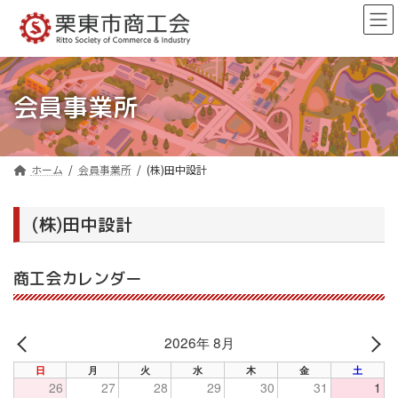
コ
ナ
ン
ビ
テ
ゲ
ン
ー
ツ
シ
へ
ョ
会員事業所
ス
ン
キ
に
ッ
移
プ
動
ホーム
会員事業所
(株)田中設計
(株)田中設計
商工会カレンダー
2026年 8月
PREV
NE
日
月
火
水
木
金
土
26
27
28
29
30
31
1