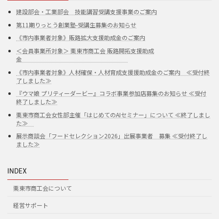
建設部会・工業部会 技能講習受講支援事業のご案内
第11期りっとう創業塾-受講生募集のお知らせ
《市内事業者対象》販路拡大支援助成金のご案内
＜会員事業所対象＞ 栗東市商工会 販路開拓支援助成
金
《市内事業者対象》人材確保・人材育成支援援助成金のご案内 ≪受付終
了しました≫
『ウマ娘 プリティーダービー』コラボ事業参加店募集のお知らせ ≪受付
終了しました≫
栗東市商工会女性部主催「はじめてのAIセミナー」について ≪終了しまし
た≫
展示商談会「フードセレクション2026」出展事業者 募集 ≪受付終了し
ました≫
INDEX
栗東市商工会について
経営サポート