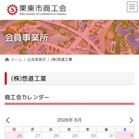
コ
ナ
ン
ビ
テ
ゲ
ン
ー
ツ
シ
へ
ョ
会員事業所
ス
ン
キ
に
ッ
移
プ
動
ホーム
会員事業所
(株)悠道工業
(株)悠道工業
商工会カレンダー
2026年 8月
PREV
NE
日
月
火
水
木
金
土
26
27
28
29
30
31
1