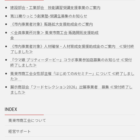
建設部会・工業部会 技能講習受講支援事業のご案内
第11期りっとう創業塾-受講生募集のお知らせ
《市内事業者対象》販路拡大支援助成金のご案内
＜会員事業所対象＞ 栗東市商工会 販路開拓支援助成
金
《市内事業者対象》人材確保・人材育成支援援助成金のご案内 ≪受付終
了しました≫
『ウマ娘 プリティーダービー』コラボ事業参加店募集のお知らせ ≪受付
終了しました≫
栗東市商工会女性部主催「はじめてのAIセミナー」について ≪終了しまし
た≫
展示商談会「フードセレクション2026」出展事業者 募集 ≪受付終了し
ました≫
INDEX
栗東市商工会について
経営サポート