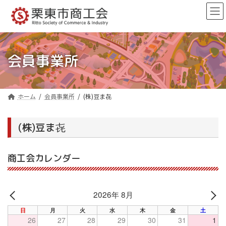
コ
ナ
ン
ビ
テ
ゲ
ン
ー
ツ
シ
へ
ョ
会員事業所
ス
ン
キ
に
ッ
移
プ
動
ホーム
会員事業所
(株)豆ま㐂
(株)豆ま㐂
商工会カレンダー
2026年 8月
PREV
NE
日
月
火
水
木
金
土
26
27
28
29
30
31
1