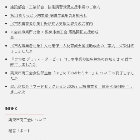
建設部会・工業部会 技能講習受講支援事業のご案内
第11期りっとう創業塾-受講生募集のお知らせ
《市内事業者対象》販路拡大支援助成金のご案内
＜会員事業所対象＞ 栗東市商工会 販路開拓支援助成
金
《市内事業者対象》人材確保・人材育成支援援助成金のご案内 ≪受付終
了しました≫
『ウマ娘 プリティーダービー』コラボ事業参加店募集のお知らせ ≪受付
終了しました≫
栗東市商工会女性部主催「はじめてのAIセミナー」について ≪終了しまし
た≫
展示商談会「フードセレクション2026」出展事業者 募集 ≪受付終了し
ました≫
INDEX
栗東市商工会について
経営サポート