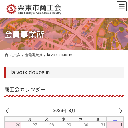
コ
ナ
ン
ビ
テ
ゲ
ン
ー
ツ
シ
へ
ョ
会員事業所
ス
ン
キ
に
ッ
移
プ
動
ホーム
会員事業所
la voix douce m
la voix douce m
商工会カレンダー
2026年 8月
PREV
NE
日
月
火
水
木
金
土
26
27
28
29
30
31
1