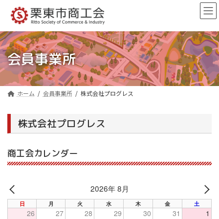
コ
ナ
ン
ビ
テ
ゲ
ン
ー
ツ
シ
へ
ョ
会員事業所
ス
ン
キ
に
ッ
移
プ
動
ホーム
会員事業所
株式会社プログレス
株式会社プログレス
商工会カレンダー
2026年 8月
PREV
NE
日
月
火
水
木
金
土
26
27
28
29
30
31
1