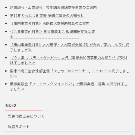
建設部会・工業部会 技能講習受講支援事業のご案内
第11期りっとう創業塾-受講生募集のお知らせ
《市内事業者対象》販路拡大支援助成金のご案内
＜会員事業所対象＞ 栗東市商工会 販路開拓支援助成
金
《市内事業者対象》人材確保・人材育成支援援助成金のご案内 ≪受付終
了しました≫
『ウマ娘 プリティーダービー』コラボ事業参加店募集のお知らせ ≪受付
終了しました≫
栗東市商工会女性部主催「はじめてのAIセミナー」について ≪終了しまし
た≫
展示商談会「フードセレクション2026」出展事業者 募集 ≪受付終了し
ました≫
INDEX
栗東市商工会について
経営サポート