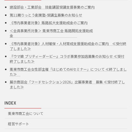
建設部会・工業部会 技能講習受講支援事業のご案内
第11期りっとう創業塾-受講生募集のお知らせ
《市内事業者対象》販路拡大支援助成金のご案内
＜会員事業所対象＞ 栗東市商工会 販路開拓支援助成
金
《市内事業者対象》人材確保・人材育成支援援助成金のご案内 ≪受付終
了しました≫
『ウマ娘 プリティーダービー』コラボ事業参加店募集のお知らせ ≪受付
終了しました≫
栗東市商工会女性部主催「はじめてのAIセミナー」について ≪終了しまし
た≫
展示商談会「フードセレクション2026」出展事業者 募集 ≪受付終了し
ました≫
INDEX
栗東市商工会について
経営サポート