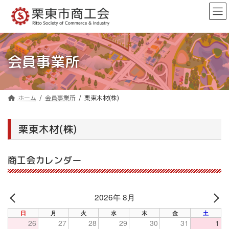
コ
ナ
ン
ビ
テ
ゲ
ン
ー
ツ
シ
へ
ョ
会員事業所
ス
ン
キ
に
ッ
移
プ
動
ホーム
会員事業所
栗東木材(株)
栗東木材(株)
商工会カレンダー
2026年 8月
PREV
NE
日
月
火
水
木
金
土
26
27
28
29
30
31
1