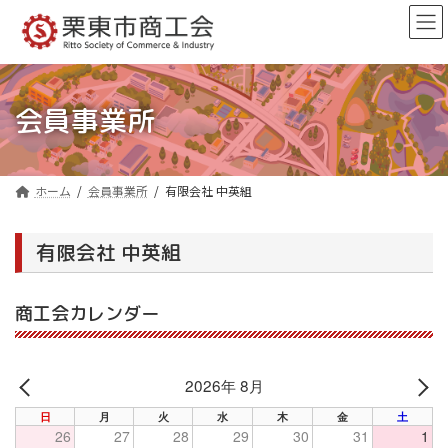
コ
ナ
ン
ビ
テ
ゲ
ン
ー
ツ
シ
へ
ョ
会員事業所
ス
ン
キ
に
ッ
移
プ
動
ホーム
会員事業所
有限会社 中英組
有限会社 中英組
商工会カレンダー
2026年 8月
PREV
NE
日
月
火
水
木
金
土
26
27
28
29
30
31
1