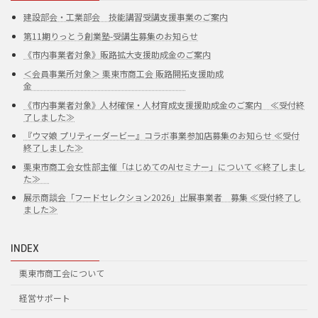
建設部会・工業部会 技能講習受講支援事業のご案内
第11期りっとう創業塾-受講生募集のお知らせ
《市内事業者対象》販路拡大支援助成金のご案内
＜会員事業所対象＞ 栗東市商工会 販路開拓支援助成
金
《市内事業者対象》人材確保・人材育成支援援助成金のご案内 ≪受付終
了しました≫
『ウマ娘 プリティーダービー』コラボ事業参加店募集のお知らせ ≪受付
終了しました≫
栗東市商工会女性部主催「はじめてのAIセミナー」について ≪終了しまし
た≫
展示商談会「フードセレクション2026」出展事業者 募集 ≪受付終了し
ました≫
INDEX
栗東市商工会について
経営サポート