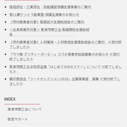
建設部会・工業部会 技能講習受講支援事業のご案内
第11期りっとう創業塾-受講生募集のお知らせ
《市内事業者対象》販路拡大支援助成金のご案内
＜会員事業所対象＞ 栗東市商工会 販路開拓支援助成
金
《市内事業者対象》人材確保・人材育成支援援助成金のご案内 ≪受付終
了しました≫
『ウマ娘 プリティーダービー』コラボ事業参加店募集のお知らせ ≪受付
終了しました≫
栗東市商工会女性部主催「はじめてのAIセミナー」について ≪終了しまし
た≫
展示商談会「フードセレクション2026」出展事業者 募集 ≪受付終了し
ました≫
INDEX
栗東市商工会について
経営サポート