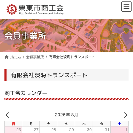
コ
ナ
ン
ビ
テ
ゲ
ン
ー
ツ
シ
へ
ョ
会員事業所
ス
ン
キ
に
ッ
移
プ
動
ホーム
会員事業所
有限会社淡海トランスポート
有限会社淡海トランスポート
商工会カレンダー
2026年 8月
PREV
NE
日
月
火
水
木
金
土
26
27
28
29
30
31
1