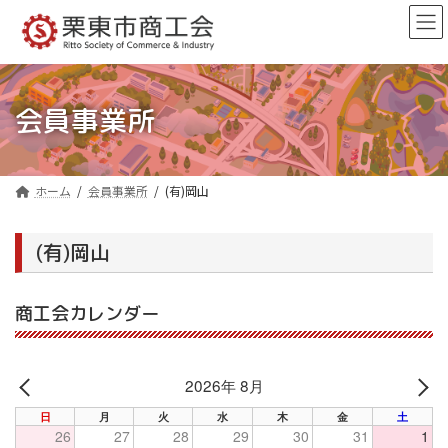
コ
ナ
ン
ビ
テ
ゲ
ン
ー
ツ
シ
へ
ョ
会員事業所
ス
ン
キ
に
ッ
移
プ
動
ホーム
会員事業所
(有)岡山
(有)岡山
商工会カレンダー
2026年 8月
PREV
NE
日
月
火
水
木
金
土
26
27
28
29
30
31
1