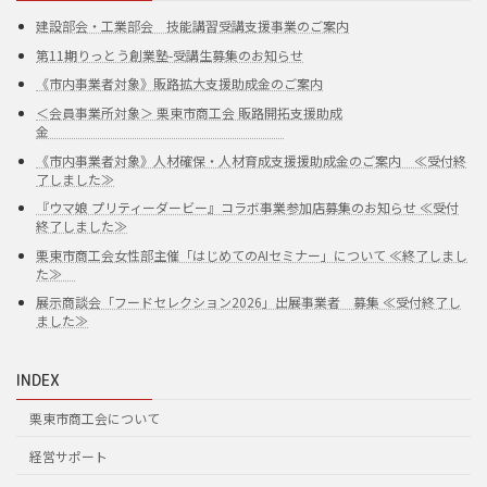
建設部会・工業部会 技能講習受講支援事業のご案内
第11期りっとう創業塾-受講生募集のお知らせ
《市内事業者対象》販路拡大支援助成金のご案内
＜会員事業所対象＞ 栗東市商工会 販路開拓支援助成
金
《市内事業者対象》人材確保・人材育成支援援助成金のご案内 ≪受付終
了しました≫
『ウマ娘 プリティーダービー』コラボ事業参加店募集のお知らせ ≪受付
終了しました≫
栗東市商工会女性部主催「はじめてのAIセミナー」について ≪終了しまし
た≫
展示商談会「フードセレクション2026」出展事業者 募集 ≪受付終了し
ました≫
INDEX
栗東市商工会について
経営サポート