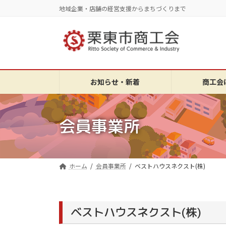
コ
ナ
地域企業・店舗の経営支援からまちづくりまで
ン
ビ
テ
ゲ
ン
ー
ツ
シ
へ
ョ
ス
ン
お知らせ・新着
商工会
キ
に
ッ
移
プ
動
会員事業所
ホーム
会員事業所
ベストハウスネクスト(株)
ベストハウスネクスト(株)