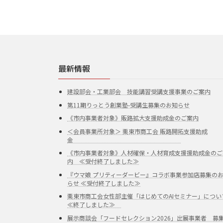
最新情報
建設部会・工業部会 技能講習受講支援事業のご案内
第11期りっとう創業塾-受講生募集のお知らせ
《市内事業者対象》販路拡大支援助成金のご案内
＜会員事業所対象＞ 栗東市商工会 販路開拓支援助成
金
《市内事業者対象》人材確保・人材育成支援援助成金のご
内 ≪受付終了しました≫
『ウマ娘 プリティーダービー』コラボ事業参加店募集の
らせ ≪受付終了しました≫
栗東市商工会女性部主催「はじめてのAIセミナー」につい
≪終了しました≫
展示商談会「フードセレクション2026」出展事業者 募