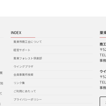
INDEX
栗
栗東市商工会について
商
〒5
経営サポート
TEL
栗東フォレスト倶楽部
事務
ウイングプラザ
ウ
案
会員事業所検索
〒5
TEL
リンク集
お知
事務
ご利用にあたって
て
プライバシーポリシー
集