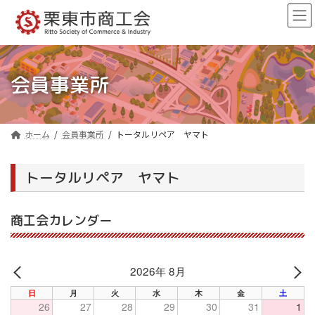
コ
ナ
ン
ビ
テ
ゲ
ン
ー
ツ
シ
へ
ョ
会員事業所
ス
ン
キ
に
ッ
移
プ
動
ホーム
会員事業所
トータルリペア ヤマト
トータルリペア ヤマト
商工会カレンダー
2026年 8月
PREV
NE
日
月
火
水
木
金
土
26
27
28
29
30
31
1