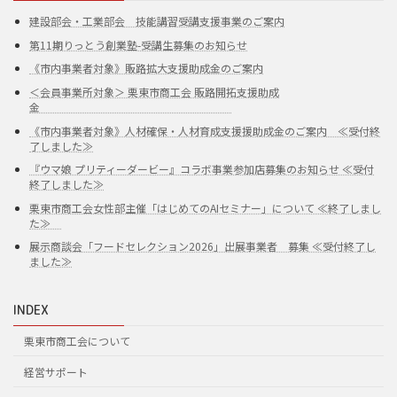
建設部会・工業部会 技能講習受講支援事業のご案内
第11期りっとう創業塾-受講生募集のお知らせ
《市内事業者対象》販路拡大支援助成金のご案内
＜会員事業所対象＞ 栗東市商工会 販路開拓支援助成
金
《市内事業者対象》人材確保・人材育成支援援助成金のご案内 ≪受付終
了しました≫
『ウマ娘 プリティーダービー』コラボ事業参加店募集のお知らせ ≪受付
終了しました≫
栗東市商工会女性部主催「はじめてのAIセミナー」について ≪終了しまし
た≫
展示商談会「フードセレクション2026」出展事業者 募集 ≪受付終了し
ました≫
INDEX
栗東市商工会について
経営サポート