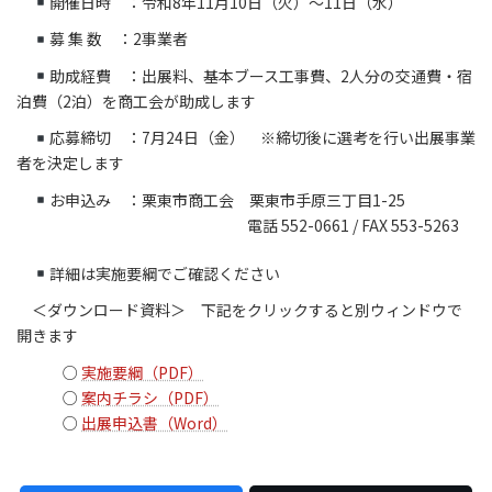
開催日時 ：令和8年11月10日（火）～11日（水）
募 集 数 ：2事業者
助成経費 ：出展料、基本ブース工事費、2人分の交通費・宿
泊費（2泊）を商工会が助成します
応募締切 ：7月24日（金） ※締切後に選考を行い出展事業
者を決定します
お申込み ：栗東市商工会 栗東市手原三丁目1-25
電話 552-0661 / FAX 553-5263
詳細は実施要綱でご確認ください
＜ダウンロード資料＞ 下記をクリックすると別ウィンドウで
開きます
○
実施要綱（PDF）
○
案内チラシ（PDF）
○
出展申込書（Word）