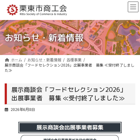
コ
ナ
ン
ビ
テ
ゲ
ン
ー
ツ
シ
へ
ョ
お知らせ・新着情報
ス
ン
キ
に
ッ
移
プ
動
ホーム
お知らせ・新着情報
各種事業
展示商談会「フードセレクション2026」出展事業者 募集 ≪受付終了しまし
た≫
展示商談会「フードセレクション2026」
出展事業者 募集 ≪受付終了しました≫
2026年6月8日