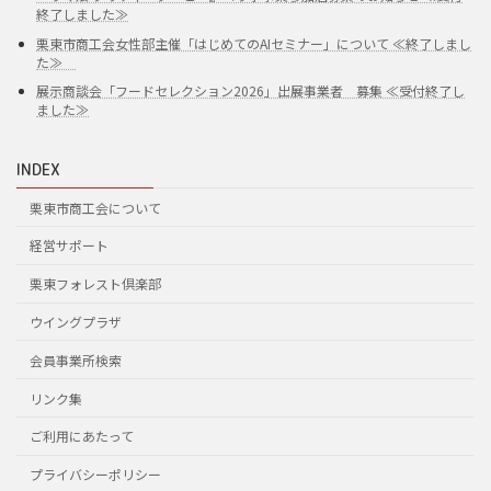
終了しました≫
栗東市商工会女性部主催「はじめてのAIセミナー」について ≪終了しまし
た≫
展示商談会「フードセレクション2026」出展事業者 募集 ≪受付終了し
ました≫
INDEX
栗東市商工会について
経営サポート
栗東フォレスト倶楽部
ウイングプラザ
会員事業所検索
リンク集
ご利用にあたって
プライバシーポリシー