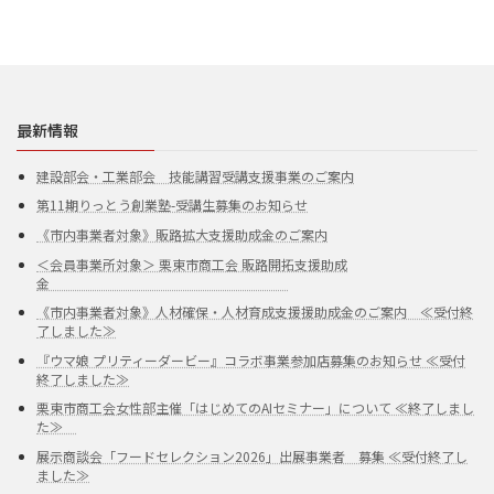
最新情報
建設部会・工業部会 技能講習受講支援事業のご案内
第11期りっとう創業塾-受講生募集のお知らせ
《市内事業者対象》販路拡大支援助成金のご案内
＜会員事業所対象＞ 栗東市商工会 販路開拓支援助成
金
《市内事業者対象》人材確保・人材育成支援援助成金のご案内 ≪受付終
了しました≫
『ウマ娘 プリティーダービー』コラボ事業参加店募集のお知らせ ≪受付
終了しました≫
栗東市商工会女性部主催「はじめてのAIセミナー」について ≪終了しまし
た≫
展示商談会「フードセレクション2026」出展事業者 募集 ≪受付終了し
ました≫