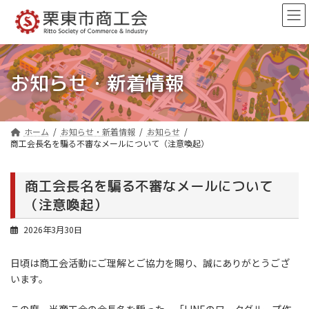
コ
ナ
ン
ビ
テ
ゲ
ン
ー
ツ
シ
へ
ョ
お知らせ・新着情報
ス
ン
キ
に
ッ
移
プ
動
ホーム
お知らせ・新着情報
お知らせ
商工会長名を騙る不審なメールについて（注意喚起）
商工会長名を騙る不審なメールについて
（注意喚起）
2026年3月30日
日頃は商工会活動にご理解とご協力を賜り、誠にありがとうござ
います。
この度、当商工会の会長名を騙った、「LINEのワークグループ作