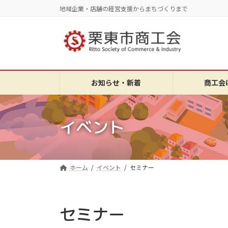
コ
ナ
地域企業・店舗の経営支援からまちづくりまで
ン
ビ
テ
ゲ
ン
ー
ツ
シ
へ
ョ
ス
ン
お知らせ・新着
商工会
キ
に
ッ
移
プ
動
イベント
ホーム
イベント
セミナー
セミナー