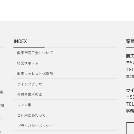
INDEX
栗
栗東市商工会について
商
〒5
経営サポート
TEL
栗東フォレスト倶楽部
事務
ウイングプラザ
ウ
案
会員事業所検索
〒5
TEL
リンク集
お知
事務
ご利用にあたって
て
プライバシーポリシー
集