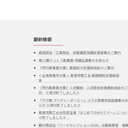
最新情報
建設部会・工業部会 技能講習受講支援事業のご案内
第11期りっとう創業塾-受講生募集のお知らせ
《市内事業者対象》販路拡大支援助成金のご案内
＜会員事業所対象＞ 栗東市商工会 販路開拓支援助成
金
《市内事業者対象》人材確保・人材育成支援援助成金のご
内 ≪受付終了しました≫
『ウマ娘 プリティーダービー』コラボ事業参加店募集の
らせ ≪受付終了しました≫
栗東市商工会女性部主催「はじめてのAIセミナー」につい
≪終了しました≫
展示商談会「フードセレクション2026」出展事業者 募