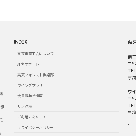
INDEX
栗
栗東市商工会について
商
〒5
経営サポート
TEL
栗東フォレスト倶楽部
事務
ウイングプラザ
ウ
案
会員事業所検索
〒5
TEL
リンク集
お知
事務
ご利用にあたって
て
プライバシーポリシー
集