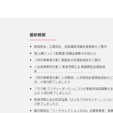
最新情報
建設部会・工業部会 技能講習受講支援事業のご案内
第11期りっとう創業塾-受講生募集のお知らせ
《市内事業者対象》販路拡大支援助成金のご案内
＜会員事業所対象＞ 栗東市商工会 販路開拓支援助成
金
《市内事業者対象》人材確保・人材育成支援援助成金のご
内 ≪受付終了しました≫
『ウマ娘 プリティーダービー』コラボ事業参加店募集の
らせ ≪受付終了しました≫
栗東市商工会女性部主催「はじめてのAIセミナー」につい
≪終了しました≫
展示商談会「フードセレクション2026」出展事業者 募