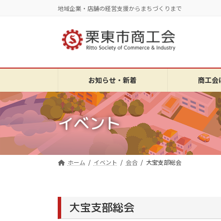
コ
ナ
地域企業・店舗の経営支援からまちづくりまで
ン
ビ
テ
ゲ
ン
ー
ツ
シ
へ
ョ
ス
ン
お知らせ・新着
商工会
キ
に
ッ
移
プ
動
イベント
ホーム
イベント
会合
大宝支部総会
大宝支部総会