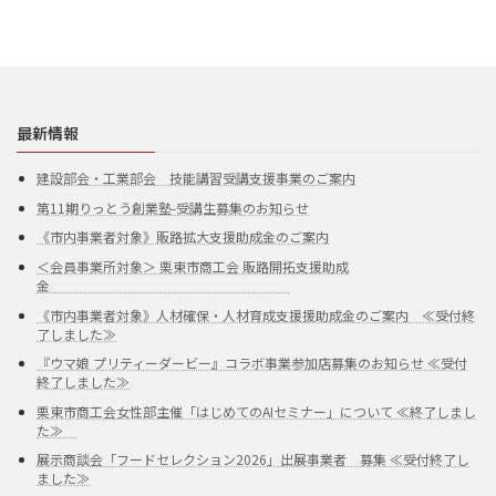
最新情報
建設部会・工業部会 技能講習受講支援事業のご案内
第11期りっとう創業塾-受講生募集のお知らせ
《市内事業者対象》販路拡大支援助成金のご案内
＜会員事業所対象＞ 栗東市商工会 販路開拓支援助成
金
《市内事業者対象》人材確保・人材育成支援援助成金のご案内 ≪受付終
了しました≫
『ウマ娘 プリティーダービー』コラボ事業参加店募集のお知らせ ≪受付
終了しました≫
栗東市商工会女性部主催「はじめてのAIセミナー」について ≪終了しまし
た≫
展示商談会「フードセレクション2026」出展事業者 募集 ≪受付終了し
ました≫