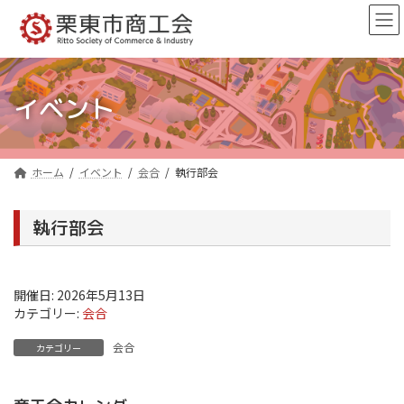
コ
ナ
ン
ビ
テ
ゲ
ン
ー
ツ
シ
へ
ョ
イベント
ス
ン
キ
に
ッ
移
プ
動
ホーム
イベント
会合
執行部会
執行部会
開催日: 2026年5月13日
カテゴリー:
会合
会合
カテゴリー