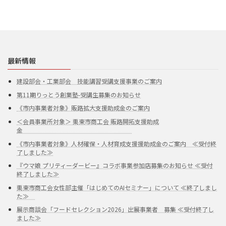
最新情報
建設部会・工業部会 技能講習受講支援事業のご案内
第11期りっとう創業塾-受講生募集のお知らせ
《市内事業者対象》販路拡大支援助成金のご案内
＜会員事業所対象＞ 栗東市商工会 販路開拓支援助成
金
《市内事業者対象》人材確保・人材育成支援援助成金のご案内 ≪受付終
了しました≫
『ウマ娘 プリティーダービー』コラボ事業参加店募集のお知らせ ≪受付
終了しました≫
栗東市商工会女性部主催「はじめてのAIセミナー」について ≪終了しまし
た≫
展示商談会「フードセレクション2026」出展事業者 募集 ≪受付終了し
ました≫