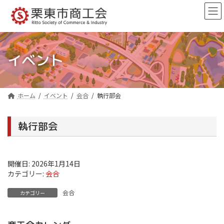
コ
ナ
ン
ビ
テ
ゲ
ン
ー
ツ
シ
へ
ョ
イベント
ス
ン
キ
に
ッ
移
プ
動
ホーム
イベント
会合
執行部会
執行部会
開催日: 2026年1月14日
カテゴリー:
会合
会合
カテゴリー