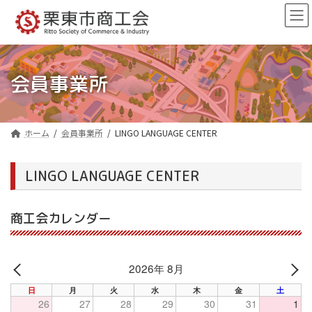
コ
ナ
ン
ビ
テ
ゲ
ン
ー
ツ
シ
へ
ョ
会員事業所
ス
ン
キ
に
ッ
移
プ
動
ホーム
会員事業所
LINGO LANGUAGE CENTER
LINGO LANGUAGE CENTER
商工会カレンダー
2026年 8月
PREV
NE
日
月
火
水
木
金
土
26
27
28
29
30
31
1