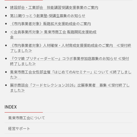
建設部会・工業部会 技能講習受講支援事業のご案内
第11期りっとう創業塾-受講生募集のお知らせ
《市内事業者対象》販路拡大支援助成金のご案内
＜会員事業所対象＞ 栗東市商工会 販路開拓支援助成
金
《市内事業者対象》人材確保・人材育成支援援助成金のご案内 ≪受付終
了しました≫
『ウマ娘 プリティーダービー』コラボ事業参加店募集のお知らせ ≪受付
終了しました≫
栗東市商工会女性部主催「はじめてのAIセミナー」について ≪終了しまし
た≫
展示商談会「フードセレクション2026」出展事業者 募集 ≪受付終了し
ました≫
INDEX
栗東市商工会について
経営サポート