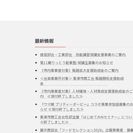
最新情報
建設部会・工業部会 技能講習受講支援事業のご案内
第11期りっとう創業塾-受講生募集のお知らせ
《市内事業者対象》販路拡大支援助成金のご案内
＜会員事業所対象＞ 栗東市商工会 販路開拓支援助成
金
《市内事業者対象》人材確保・人材育成支援援助成金のご
内 ≪受付終了しました≫
『ウマ娘 プリティーダービー』コラボ事業参加店募集の
らせ ≪受付終了しました≫
栗東市商工会女性部主催「はじめてのAIセミナー」につい
≪終了しました≫
展示商談会「フードセレクション2026」出展事業者 募