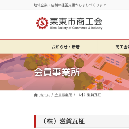
コ
ナ
地域企業・店舗の経営支援からまちづくりまで
ン
ビ
テ
ゲ
ン
ー
ツ
シ
へ
ョ
ス
ン
お知らせ・新着
商工会
キ
に
ッ
移
プ
動
会員事業所
ホーム
会員事業所
（株）滋賀瓦柾
（株）滋賀瓦柾