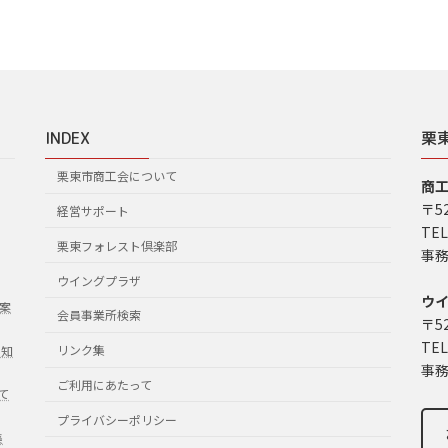
INDEX
栗
栗東市商工会について
商
〒5
経営サポート
TEL
栗東フォレスト倶楽部
事務
ウイングプラザ
ウ
案
会員事業所検索
〒5
TEL
リンク集
お知
事務
ご利用にあたって
て
プライバシーポリシー
集