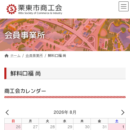
コ
ナ
ン
ビ
テ
ゲ
ン
ー
ツ
シ
へ
ョ
会員事業所
ス
ン
キ
に
ッ
移
プ
動
ホーム
会員事業所
鮮料口福 尚
鮮料口福 尚
商工会カレンダー
2026年 8月
PREV
NE
日
月
火
水
木
金
土
26
27
28
29
30
31
1