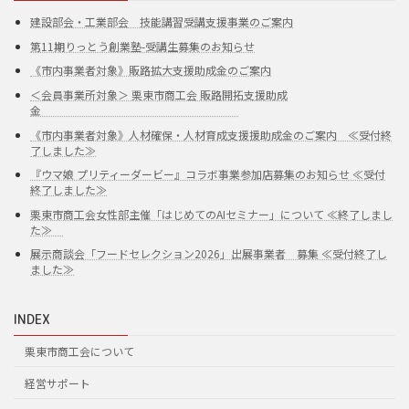
建設部会・工業部会 技能講習受講支援事業のご案内
第11期りっとう創業塾-受講生募集のお知らせ
《市内事業者対象》販路拡大支援助成金のご案内
＜会員事業所対象＞ 栗東市商工会 販路開拓支援助成
金
《市内事業者対象》人材確保・人材育成支援援助成金のご案内 ≪受付終
了しました≫
『ウマ娘 プリティーダービー』コラボ事業参加店募集のお知らせ ≪受付
終了しました≫
栗東市商工会女性部主催「はじめてのAIセミナー」について ≪終了しまし
た≫
展示商談会「フードセレクション2026」出展事業者 募集 ≪受付終了し
ました≫
INDEX
栗東市商工会について
経営サポート