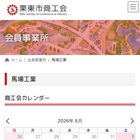
コ
ナ
ン
ビ
テ
ゲ
ン
ー
ツ
シ
へ
ョ
会員事業所
ス
ン
キ
に
ッ
移
プ
動
ホーム
会員事業所
馬場工業
馬場工業
商工会カレンダー
2026年 8月
PREV
NE
日
月
火
水
木
金
土
26
27
28
29
30
31
1