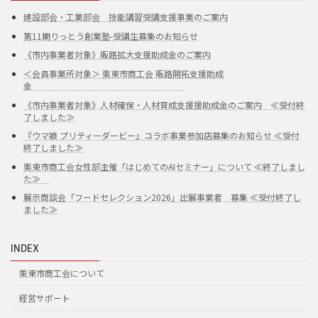
建設部会・工業部会 技能講習受講支援事業のご案内
第11期りっとう創業塾-受講生募集のお知らせ
《市内事業者対象》販路拡大支援助成金のご案内
＜会員事業所対象＞ 栗東市商工会 販路開拓支援助成
金
《市内事業者対象》人材確保・人材育成支援援助成金のご案内 ≪受付終
了しました≫
『ウマ娘 プリティーダービー』コラボ事業参加店募集のお知らせ ≪受付
終了しました≫
栗東市商工会女性部主催「はじめてのAIセミナー」について ≪終了しまし
た≫
展示商談会「フードセレクション2026」出展事業者 募集 ≪受付終了し
ました≫
INDEX
栗東市商工会について
経営サポート