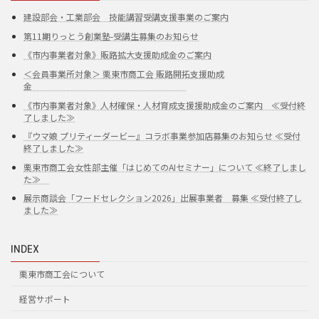
建設部会・工業部会 技能講習受講支援事業のご案内
第11期りっとう創業塾-受講生募集のお知らせ
《市内事業者対象》販路拡大支援助成金のご案内
＜会員事業所対象＞ 栗東市商工会 販路開拓支援助成
金
《市内事業者対象》人材確保・人材育成支援援助成金のご案内 ≪受付終
了しました≫
『ウマ娘 プリティーダービー』コラボ事業参加店募集のお知らせ ≪受付
終了しました≫
栗東市商工会女性部主催「はじめてのAIセミナー」について ≪終了しまし
た≫
展示商談会「フードセレクション2026」出展事業者 募集 ≪受付終了し
ました≫
INDEX
栗東市商工会について
経営サポート