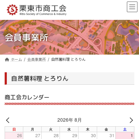
コ
ナ
ン
ビ
テ
ゲ
ン
ー
ツ
シ
へ
ョ
会員事業所
ス
ン
キ
に
ッ
移
プ
動
ホーム
会員事業所
自然薯料理 とろりん
自然薯料理 とろりん
商工会カレンダー
2026年 8月
PREV
NE
日
月
火
水
木
金
土
26
27
28
29
30
31
1