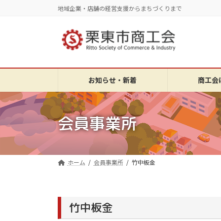
コ
ナ
地域企業・店舗の経営支援からまちづくりまで
ン
ビ
テ
ゲ
ン
ー
ツ
シ
へ
ョ
ス
ン
お知らせ・新着
商工会
キ
に
ッ
移
プ
動
会員事業所
ホーム
会員事業所
竹中板金
竹中板金