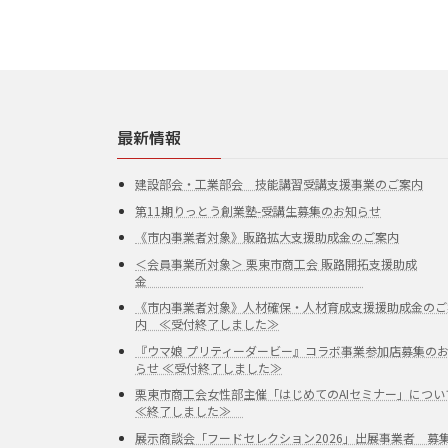
最新情報
建設部会・工業部会 技能講習受講支援事業のご案内
第11期りっとう創業塾-受講生募集のお知らせ
《市内事業者対象》販路拡大支援助成金のご案内
＜会員事業所対象＞ 栗東市商工会 販路開拓支援助成
金
《市内事業者対象》人材確保・人材育成支援援助成金のご
内 ≪受付終了しました≫
『ウマ娘 プリティーダービー』コラボ事業参加店募集の
らせ ≪受付終了しました≫
栗東市商工会女性部主催「はじめてのAIセミナー」につい
≪終了しました≫
展示商談会「フードセレクション2026」出展事業者 募