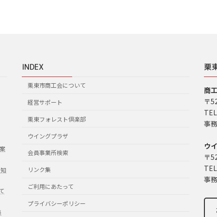
INDEX
栗
栗東市商工会について
商
〒5
経営サポート
TEL
栗東フォレスト倶楽部
事務
ウイングプラザ
ウ
案
会員事業所検索
〒5
TEL
リンク集
お知
事務
ご利用にあたって
て
プライバシーポリシー
集