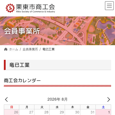
コ
ナ
ン
ビ
テ
ゲ
ン
ー
ツ
シ
へ
ョ
会員事業所
ス
ン
キ
に
ッ
移
プ
動
ホーム
会員事業所
竜已工業
竜已工業
商工会カレンダー
2026年 8月
PREV
NE
日
月
火
水
木
金
土
26
27
28
29
30
31
1