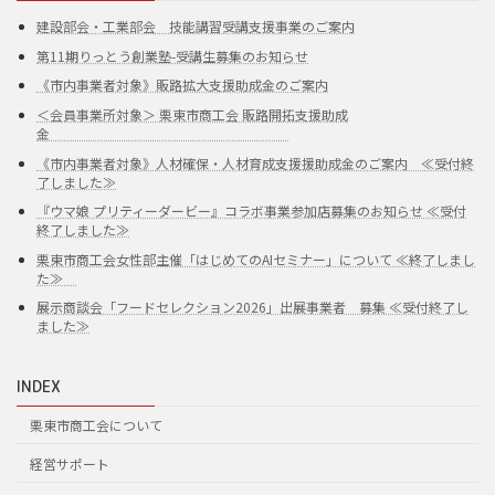
建設部会・工業部会 技能講習受講支援事業のご案内
第11期りっとう創業塾-受講生募集のお知らせ
《市内事業者対象》販路拡大支援助成金のご案内
＜会員事業所対象＞ 栗東市商工会 販路開拓支援助成
金
《市内事業者対象》人材確保・人材育成支援援助成金のご案内 ≪受付終
了しました≫
『ウマ娘 プリティーダービー』コラボ事業参加店募集のお知らせ ≪受付
終了しました≫
栗東市商工会女性部主催「はじめてのAIセミナー」について ≪終了しまし
た≫
展示商談会「フードセレクション2026」出展事業者 募集 ≪受付終了し
ました≫
INDEX
栗東市商工会について
経営サポート