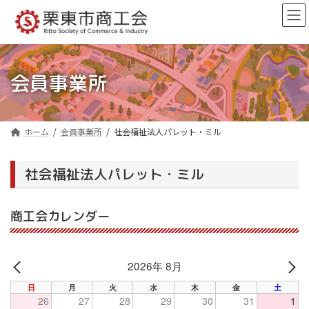
コ
ナ
ン
ビ
テ
ゲ
ン
ー
ツ
シ
へ
ョ
会員事業所
ス
ン
キ
に
ッ
移
プ
動
ホーム
会員事業所
社会福祉法人パレット・ミル
社会福祉法人パレット・ミル
商工会カレンダー
2026年 8月
PREV
NE
日
月
火
水
木
金
土
26
27
28
29
30
31
1