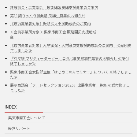
建設部会・工業部会 技能講習受講支援事業のご案内
第11期りっとう創業塾-受講生募集のお知らせ
《市内事業者対象》販路拡大支援助成金のご案内
＜会員事業所対象＞ 栗東市商工会 販路開拓支援助成
金
《市内事業者対象》人材確保・人材育成支援援助成金のご案内 ≪受付終
了しました≫
『ウマ娘 プリティーダービー』コラボ事業参加店募集のお知らせ ≪受付
終了しました≫
栗東市商工会女性部主催「はじめてのAIセミナー」について ≪終了しまし
た≫
展示商談会「フードセレクション2026」出展事業者 募集 ≪受付終了し
ました≫
INDEX
栗東市商工会について
経営サポート