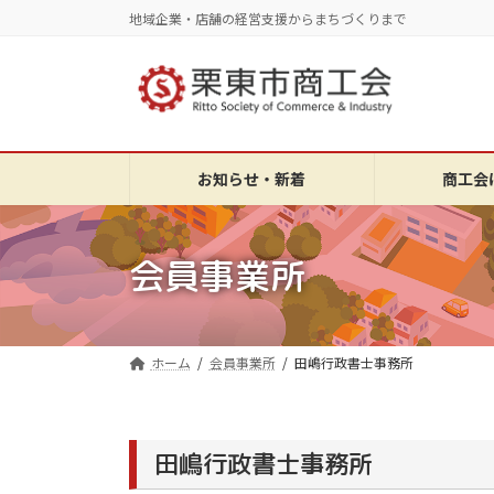
コ
ナ
地域企業・店舗の経営支援からまちづくりまで
ン
ビ
テ
ゲ
ン
ー
ツ
シ
へ
ョ
ス
ン
お知らせ・新着
商工会
キ
に
ッ
移
プ
動
会員事業所
ホーム
会員事業所
田嶋行政書士事務所
田嶋行政書士事務所