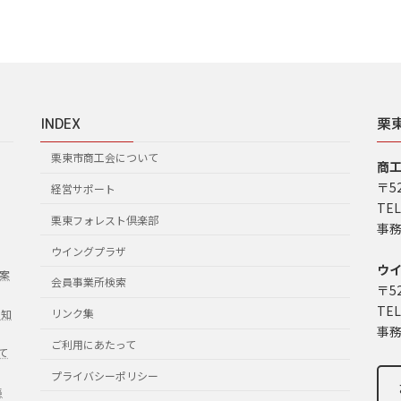
INDEX
栗
栗東市商工会について
商
〒5
経営サポート
TEL
栗東フォレスト倶楽部
事務
ウイングプラザ
ウ
案
会員事業所検索
〒5
TEL
リンク集
お知
事務
ご利用にあたって
て
プライバシーポリシー
集