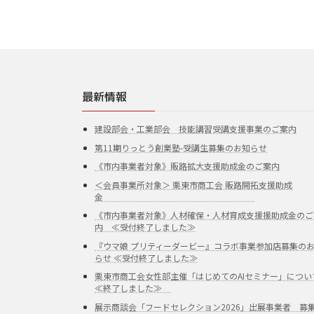
最新情報
建設部会・工業部会 技能講習受講支援事業のご案内
第11期りっとう創業塾-受講生募集のお知らせ
《市内事業者対象》販路拡大支援助成金のご案内
＜会員事業所対象＞ 栗東市商工会 販路開拓支援助成
金
《市内事業者対象》人材確保・人材育成支援援助成金のご
内 ≪受付終了しました≫
『ウマ娘 プリティーダービー』コラボ事業参加店募集の
らせ ≪受付終了しました≫
栗東市商工会女性部主催「はじめてのAIセミナー」につい
≪終了しました≫
展示商談会「フードセレクション2026」出展事業者 募