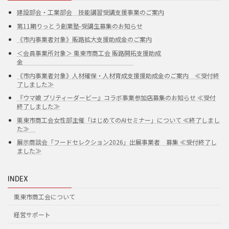
建設部会・工業部会 技能講習受講支援事業のご案内
第11期りっとう創業塾-受講生募集のお知らせ
《市内事業者対象》販路拡大支援助成金のご案内
＜会員事業所対象＞ 栗東市商工会 販路開拓支援助成
金
《市内事業者対象》人材確保・人材育成支援援助成金のご案内 ≪受付終
了しました≫
『ウマ娘 プリティーダービー』コラボ事業参加店募集のお知らせ ≪受付
終了しました≫
栗東市商工会女性部主催「はじめてのAIセミナー」について ≪終了しまし
た≫
展示商談会「フードセレクション2026」出展事業者 募集 ≪受付終了し
ました≫
INDEX
栗東市商工会について
経営サポート