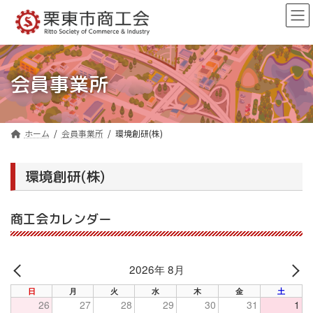
コ
ナ
ン
ビ
テ
ゲ
ン
ー
ツ
シ
へ
ョ
会員事業所
ス
ン
キ
に
ッ
移
プ
動
ホーム
会員事業所
環境創研(株)
環境創研(株)
商工会カレンダー
2026年 8月
PREV
NE
日
月
火
水
木
金
土
26
27
28
29
30
31
1