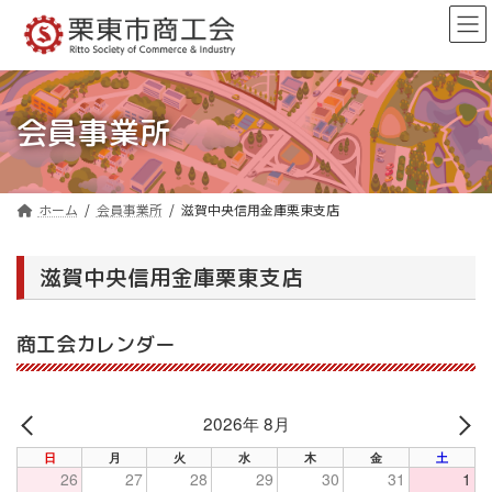
コ
ナ
ン
ビ
テ
ゲ
ン
ー
ツ
シ
へ
ョ
会員事業所
ス
ン
キ
に
ッ
移
プ
動
ホーム
会員事業所
滋賀中央信用金庫栗東支店
滋賀中央信用金庫栗東支店
商工会カレンダー
2026年 8月
PREV
NE
日
月
火
水
木
金
土
26
27
28
29
30
31
1