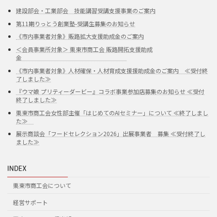
建設部会・工業部会 技能講習受講支援事業のご案内
第11期りっとう創業塾-受講生募集のお知らせ
《市内事業者対象》販路拡大支援助成金のご案内
＜会員事業所対象＞ 栗東市商工会 販路開拓支援助成
金
《市内事業者対象》人材確保・人材育成支援援助成金のご案内 ≪受付終
了しました≫
『ウマ娘 プリティーダービー』コラボ事業参加店募集のお知らせ ≪受付
終了しました≫
栗東市商工会女性部主催「はじめてのAIセミナー」について ≪終了しまし
た≫
展示商談会「フードセレクション2026」出展事業者 募集 ≪受付終了し
ました≫
INDEX
栗東市商工会について
経営サポート