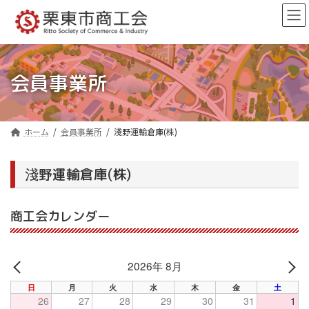
コ
ナ
ン
ビ
テ
ゲ
ン
ー
ツ
シ
へ
ョ
会員事業所
ス
ン
キ
に
ッ
移
プ
動
ホーム
会員事業所
淺野運輸倉庫(株)
淺野運輸倉庫(株)
商工会カレンダー
2026年 8月
PREV
NE
日
月
火
水
木
金
土
26
27
28
29
30
31
1