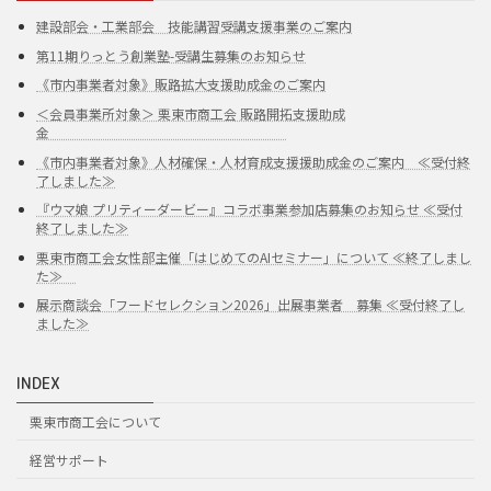
建設部会・工業部会 技能講習受講支援事業のご案内
第11期りっとう創業塾-受講生募集のお知らせ
《市内事業者対象》販路拡大支援助成金のご案内
＜会員事業所対象＞ 栗東市商工会 販路開拓支援助成
金
《市内事業者対象》人材確保・人材育成支援援助成金のご案内 ≪受付終
了しました≫
『ウマ娘 プリティーダービー』コラボ事業参加店募集のお知らせ ≪受付
終了しました≫
栗東市商工会女性部主催「はじめてのAIセミナー」について ≪終了しまし
た≫
展示商談会「フードセレクション2026」出展事業者 募集 ≪受付終了し
ました≫
INDEX
栗東市商工会について
経営サポート