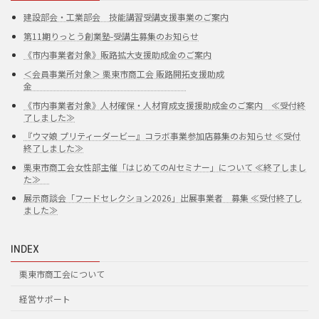
建設部会・工業部会 技能講習受講支援事業のご案内
第11期りっとう創業塾-受講生募集のお知らせ
《市内事業者対象》販路拡大支援助成金のご案内
＜会員事業所対象＞ 栗東市商工会 販路開拓支援助成
金
《市内事業者対象》人材確保・人材育成支援援助成金のご案内 ≪受付終
了しました≫
『ウマ娘 プリティーダービー』コラボ事業参加店募集のお知らせ ≪受付
終了しました≫
栗東市商工会女性部主催「はじめてのAIセミナー」について ≪終了しまし
た≫
展示商談会「フードセレクション2026」出展事業者 募集 ≪受付終了し
ました≫
INDEX
栗東市商工会について
経営サポート