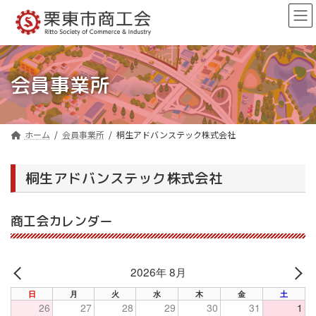
コ
ナ
ン
ビ
テ
ゲ
ン
ー
ツ
シ
へ
ョ
会員事業所
ス
ン
キ
に
ッ
移
プ
動
ホーム
会員事業所
桐生アドバンステック株式会社
桐生アドバンステック株式会社
商工会カレンダー
2026年 8月
PREV
NE
日
月
火
水
木
金
土
26
27
28
29
30
31
1