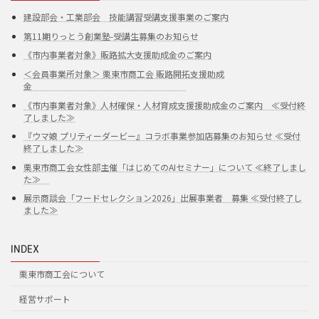
建設部会・工業部会 技能講習受講支援事業のご案内
第11期りっとう創業塾-受講生募集のお知らせ
《市内事業者対象》販路拡大支援助成金のご案内
＜会員事業所対象＞ 栗東市商工会 販路開拓支援助成
金
《市内事業者対象》人材確保・人材育成支援援助成金のご案内 ≪受付終
了しました≫
『ウマ娘 プリティーダービー』コラボ事業参加店募集のお知らせ ≪受付
終了しました≫
栗東市商工会女性部主催「はじめてのAIセミナー」について ≪終了しまし
た≫
展示商談会「フードセレクション2026」出展事業者 募集 ≪受付終了し
ました≫
INDEX
栗東市商工会について
経営サポート