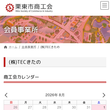
コ
ナ
ン
ビ
テ
ゲ
ン
ー
ツ
シ
へ
ョ
会員事業所
ス
ン
キ
に
ッ
移
プ
動
ホーム
会員事業所
(株)TECきたの
(株)TECきたの
商工会カレンダー
2026年 8月
PREV
NE
日
月
火
水
木
金
土
26
27
28
29
30
31
1