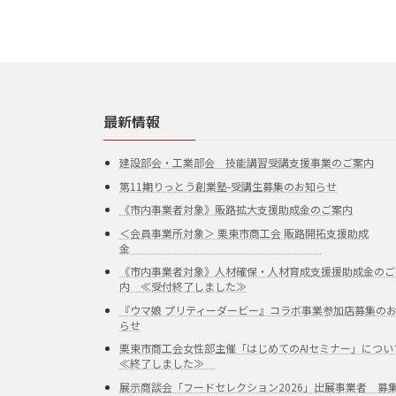
最新情報
建設部会・工業部会 技能講習受講支援事業のご案内
第11期りっとう創業塾-受講生募集のお知らせ
《市内事業者対象》販路拡大支援助成金のご案内
＜会員事業所対象＞ 栗東市商工会 販路開拓支援助成
金
《市内事業者対象》人材確保・人材育成支援援助成金のご
内 ≪受付終了しました≫
『ウマ娘 プリティーダービー』コラボ事業参加店募集の
らせ
栗東市商工会女性部主催「はじめてのAIセミナー」につい
≪終了しました≫
展示商談会「フードセレクション2026」出展事業者 募