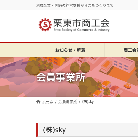
コ
ナ
地域企業・店舗の経営支援からまちづくりまで
ン
ビ
テ
ゲ
ン
ー
ツ
シ
へ
ョ
ス
ン
お知らせ・新着
商工会
キ
に
ッ
移
プ
動
会員事業所
ホーム
会員事業所
(株)sky
(株)sky