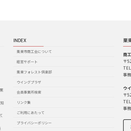
INDEX
栗
栗東市商工会について
商
〒5
経営サポート
TEL
栗東フォレスト倶楽部
事務
ウイングプラザ
ウ
案
会員事業所検索
〒5
TEL
リンク集
お知
事務
ご利用にあたって
て
プライバシーポリシー
集