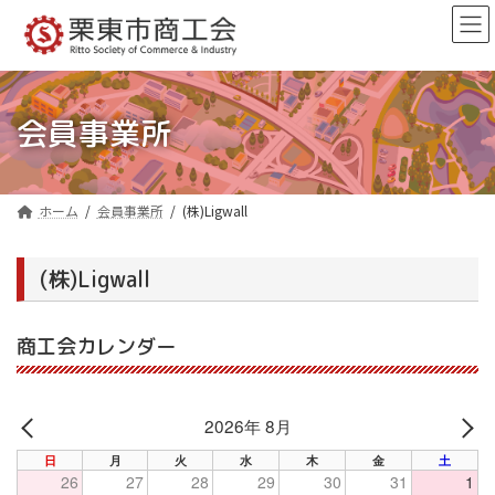
コ
ナ
ン
ビ
テ
ゲ
ン
ー
ツ
シ
へ
ョ
会員事業所
ス
ン
キ
に
ッ
移
プ
動
ホーム
会員事業所
(株)Ligwall
(株)Ligwall
商工会カレンダー
2026年 8月
PREV
NE
日
月
火
水
木
金
土
26
27
28
29
30
31
1