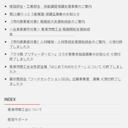
建設部会・工業部会 技能講習受講支援事業のご案内
第11期りっとう創業塾-受講生募集のお知らせ
《市内事業者対象》販路拡大支援助成金のご案内
＜会員事業所対象＞ 栗東市商工会 販路開拓支援助成
金
《市内事業者対象》人材確保・人材育成支援援助成金のご案内 ≪受付終
了しました≫
『ウマ娘 プリティーダービー』コラボ事業参加店募集のお知らせ ≪受付
終了しました≫
栗東市商工会女性部主催「はじめてのAIセミナー」について ≪終了しまし
た≫
展示商談会「フードセレクション2026」出展事業者 募集 ≪受付終了し
ました≫
INDEX
栗東市商工会について
経営サポート