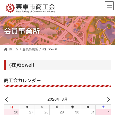
コ
ナ
ン
ビ
テ
ゲ
ン
ー
ツ
シ
へ
ョ
会員事業所
ス
ン
キ
に
ッ
移
プ
動
ホーム
会員事業所
(株)Gowell
(株)Gowell
商工会カレンダー
2026年 8月
PREV
NE
日
月
火
水
木
金
土
26
27
28
29
30
31
1