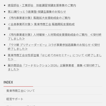
建設部会・工業部会 技能講習受講支援事業のご案内
第11期りっとう創業塾-受講生募集のお知らせ
《市内事業者対象》販路拡大支援助成金のご案内
＜会員事業所対象＞ 栗東市商工会 販路開拓支援助成
金
《市内事業者対象》人材確保・人材育成支援援助成金のご案内 ≪受付終
了しました≫
『ウマ娘 プリティーダービー』コラボ事業参加店募集のお知らせ ≪受付
終了しました≫
栗東市商工会女性部主催「はじめてのAIセミナー」について ≪終了しまし
た≫
展示商談会「フードセレクション2026」出展事業者 募集 ≪受付終了し
ました≫
INDEX
栗東市商工会について
経営サポート