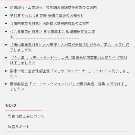
建設部会・工業部会 技能講習受講支援事業のご案内
第11期りっとう創業塾-受講生募集のお知らせ
《市内事業者対象》販路拡大支援助成金のご案内
＜会員事業所対象＞ 栗東市商工会 販路開拓支援助成
金
《市内事業者対象》人材確保・人材育成支援援助成金のご案内 ≪受付終
了しました≫
『ウマ娘 プリティーダービー』コラボ事業参加店募集のお知らせ ≪受付
終了しました≫
栗東市商工会女性部主催「はじめてのAIセミナー」について ≪終了しまし
た≫
展示商談会「フードセレクション2026」出展事業者 募集 ≪受付終了し
ました≫
INDEX
栗東市商工会について
経営サポート