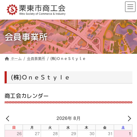
コ
ナ
ン
ビ
テ
ゲ
ン
ー
ツ
シ
へ
ョ
会員事業所
ス
ン
キ
に
ッ
移
プ
動
ホーム
会員事業所
(株)ＯｎｅＳｔｙｌｅ
(株)ＯｎｅＳｔｙｌｅ
商工会カレンダー
2026年 8月
PREV
NE
日
月
火
水
木
金
土
26
27
28
29
30
31
1