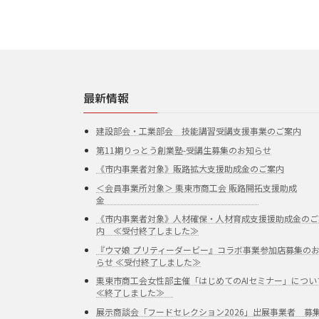
最新情報
建設部会・工業部会 技能講習受講支援事業のご案内
第11期りっとう創業塾-受講生募集のお知らせ
《市内事業者対象》販路拡大支援助成金のご案内
＜会員事業所対象＞ 栗東市商工会 販路開拓支援助成
金
《市内事業者対象》人材確保・人材育成支援援助成金のご
内 ≪受付終了しました≫
『ウマ娘 プリティーダービー』コラボ事業参加店募集の
らせ ≪受付終了しました≫
栗東市商工会女性部主催「はじめてのAIセミナー」につい
≪終了しました≫
展示商談会「フードセレクション2026」出展事業者 募