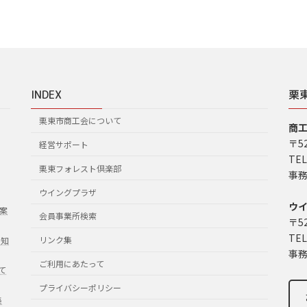
INDEX
栗
栗東市商工会について
商
〒5
経営サポート
TEL
栗東フォレスト倶楽部
事務
ウイングプラザ
ウ
案
会員事業所検索
〒5
TEL
リンク集
お知
事務
ご利用にあたって
て
プライバシーポリシー
集