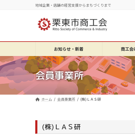
コ
ナ
地域企業・店舗の経営支援からまちづくりまで
ン
ビ
テ
ゲ
ン
ー
ツ
シ
へ
ョ
ス
ン
お知らせ・新着
商工会
キ
に
ッ
移
プ
動
会員事業所
ホーム
会員事業所
(株)ＬＡＳ研
(株)ＬＡＳ研