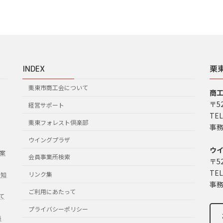
INDEX
栗
栗東市商工会について
商
〒5
経営サポート
TEL
栗東フォレスト倶楽部
事務
ウイングプラザ
ウ
案
会員事業所検索
〒5
TEL
リンク集
お知
事務
ご利用にあたって
て
プライバシーポリシー
集