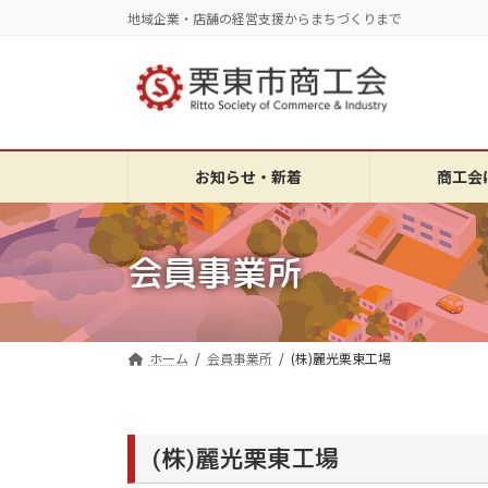
コ
ナ
地域企業・店舗の経営支援からまちづくりまで
ン
ビ
テ
ゲ
ン
ー
ツ
シ
へ
ョ
ス
ン
お知らせ・新着
商工会
キ
に
ッ
移
プ
動
会員事業所
ホーム
会員事業所
(株)麗光栗東工場
(株)麗光栗東工場