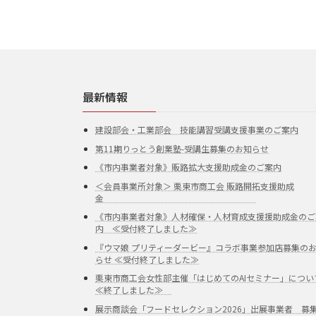
最新情報
建設部会・工業部会 技能講習受講支援事業のご案内
第11期りっとう創業塾-受講生募集のお知らせ
《市内事業者対象》販路拡大支援助成金のご案内
＜会員事業所対象＞ 栗東市商工会 販路開拓支援助成
金
《市内事業者対象》人材確保・人材育成支援援助成金のご
内 ≪受付終了しました≫
『ウマ娘 プリティーダービー』コラボ事業参加店募集の
らせ ≪受付終了しました≫
栗東市商工会女性部主催「はじめてのAIセミナー」につい
≪終了しました≫
展示商談会「フードセレクション2026」出展事業者 募