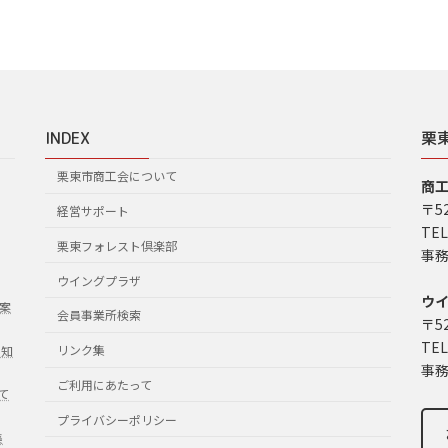
INDEX
栗
栗東市商工会について
商
〒5
経営サポート
TEL
栗東フォレスト倶楽部
事務
ウイングプラザ
ウ
案
会員事業所検索
〒5
TEL
リンク集
お知
事務
ご利用にあたって
て
プライバシーポリシー
集