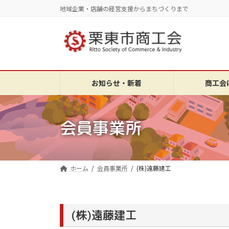
コ
ナ
地域企業・店舗の経営支援からまちづくりまで
ン
ビ
テ
ゲ
ン
ー
ツ
シ
へ
ョ
ス
ン
お知らせ・新着
商工会
キ
に
ッ
移
プ
動
会員事業所
ホーム
会員事業所
(株)遠藤建工
(株)遠藤建工