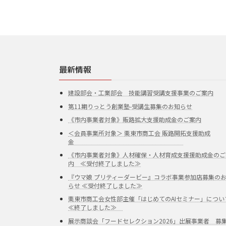
最新情報
建設部会・工業部会 技能講習受講支援事業のご案内
第11期りっとう創業塾-受講生募集のお知らせ
《市内事業者対象》販路拡大支援助成金のご案内
＜会員事業所対象＞ 栗東市商工会 販路開拓支援助成
金
《市内事業者対象》人材確保・人材育成支援援助成金のご
内 ≪受付終了しました≫
『ウマ娘 プリティーダービー』コラボ事業参加店募集の
らせ ≪受付終了しました≫
栗東市商工会女性部主催「はじめてのAIセミナー」につい
≪終了しました≫
展示商談会「フードセレクション2026」出展事業者 募