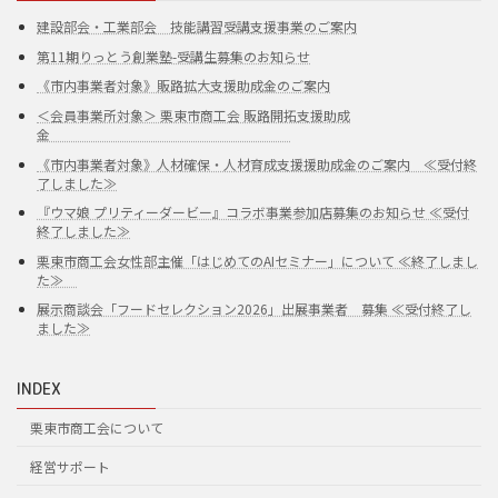
建設部会・工業部会 技能講習受講支援事業のご案内
第11期りっとう創業塾-受講生募集のお知らせ
《市内事業者対象》販路拡大支援助成金のご案内
＜会員事業所対象＞ 栗東市商工会 販路開拓支援助成
金
《市内事業者対象》人材確保・人材育成支援援助成金のご案内 ≪受付終
了しました≫
『ウマ娘 プリティーダービー』コラボ事業参加店募集のお知らせ ≪受付
終了しました≫
栗東市商工会女性部主催「はじめてのAIセミナー」について ≪終了しまし
た≫
展示商談会「フードセレクション2026」出展事業者 募集 ≪受付終了し
ました≫
INDEX
栗東市商工会について
経営サポート