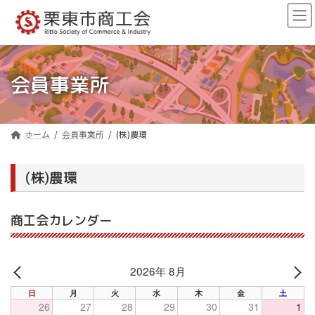
コ
ナ
ン
ビ
テ
ゲ
ン
ー
ツ
シ
へ
ョ
会員事業所
ス
ン
キ
に
ッ
移
プ
動
ホーム
会員事業所
(株)農環
(株)農環
商工会カレンダー
2026年 8月
PREV
NE
日
月
火
水
木
金
土
26
27
28
29
30
31
1