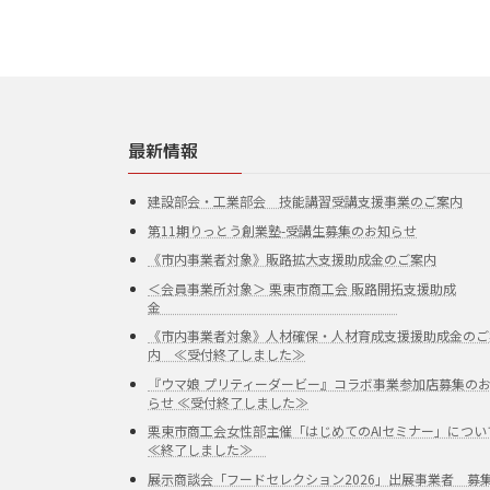
最新情報
建設部会・工業部会 技能講習受講支援事業のご案内
第11期りっとう創業塾-受講生募集のお知らせ
《市内事業者対象》販路拡大支援助成金のご案内
＜会員事業所対象＞ 栗東市商工会 販路開拓支援助成
金
《市内事業者対象》人材確保・人材育成支援援助成金のご
内 ≪受付終了しました≫
『ウマ娘 プリティーダービー』コラボ事業参加店募集の
らせ ≪受付終了しました≫
栗東市商工会女性部主催「はじめてのAIセミナー」につい
≪終了しました≫
展示商談会「フードセレクション2026」出展事業者 募