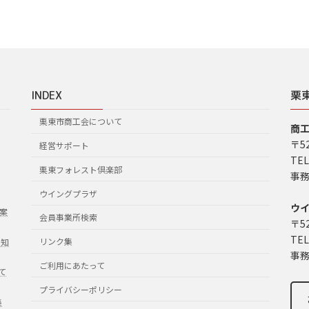
INDEX
栗
栗東市商工会について
商
〒5
経営サポート
TEL
栗東フォレスト倶楽部
事務
ウイングプラザ
ウ
案
会員事業所検索
〒5
TEL
リンク集
お知
事務
ご利用にあたって
て
プライバシーポリシー
集