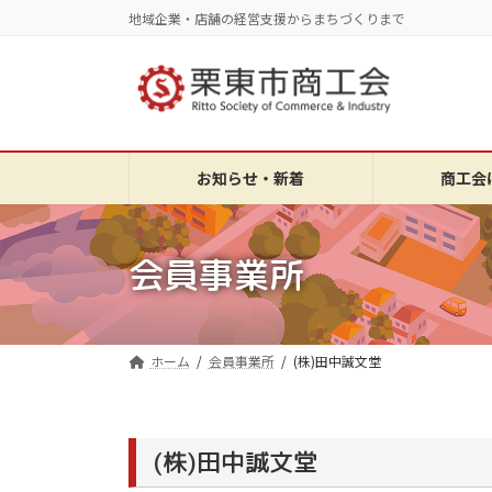
コ
ナ
地域企業・店舗の経営支援からまちづくりまで
ン
ビ
テ
ゲ
ン
ー
ツ
シ
へ
ョ
ス
ン
お知らせ・新着
商工会
キ
に
ッ
移
プ
動
会員事業所
ホーム
会員事業所
(株)田中誠文堂
(株)田中誠文堂