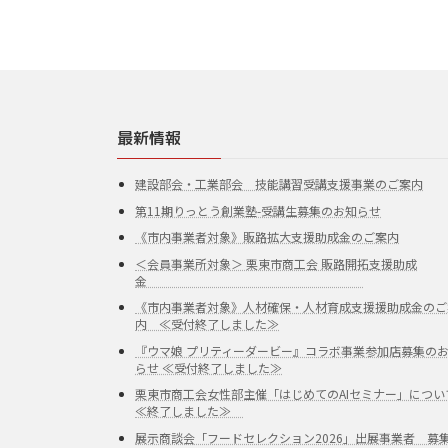
最新情報
建設部会・工業部会 技能講習受講支援事業のご案内
第11期りっとう創業塾-受講生募集のお知らせ
《市内事業者対象》販路拡大支援助成金のご案内
＜会員事業所対象＞ 栗東市商工会 販路開拓支援助成
金
《市内事業者対象》人材確保・人材育成支援援助成金のご
内 ≪受付終了しました≫
『ウマ娘 プリティーダービー』コラボ事業参加店募集の
らせ ≪受付終了しました≫
栗東市商工会女性部主催「はじめてのAIセミナー」につい
≪終了しました≫
展示商談会「フードセレクション2026」出展事業者 募