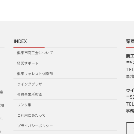
INDEX
栗
栗東市商工会について
商
〒5
経営サポート
TEL
栗東フォレスト倶楽部
事務
ウイングプラザ
ウ
案
会員事業所検索
〒5
TEL
リンク集
お知
事務
ご利用にあたって
て
プライバシーポリシー
集