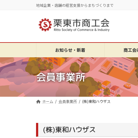
コ
ナ
地域企業・店舗の経営支援からまちづくりまで
ン
ビ
テ
ゲ
ン
ー
ツ
シ
へ
ョ
ス
ン
お知らせ・新着
商工会
キ
に
ッ
移
プ
動
会員事業所
ホーム
会員事業所
(株)東和ハウザス
(株)東和ハウザス