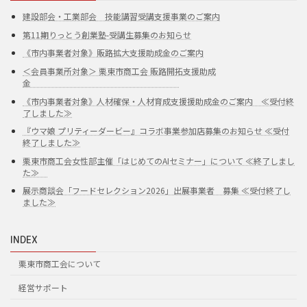
建設部会・工業部会 技能講習受講支援事業のご案内
第11期りっとう創業塾-受講生募集のお知らせ
《市内事業者対象》販路拡大支援助成金のご案内
＜会員事業所対象＞ 栗東市商工会 販路開拓支援助成
金
《市内事業者対象》人材確保・人材育成支援援助成金のご案内 ≪受付終
了しました≫
『ウマ娘 プリティーダービー』コラボ事業参加店募集のお知らせ ≪受付
終了しました≫
栗東市商工会女性部主催「はじめてのAIセミナー」について ≪終了しまし
た≫
展示商談会「フードセレクション2026」出展事業者 募集 ≪受付終了し
ました≫
INDEX
栗東市商工会について
経営サポート