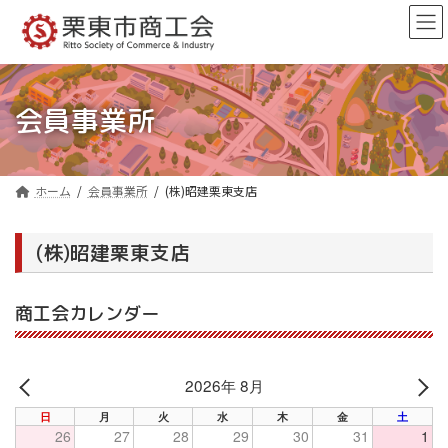
コ
ナ
ン
ビ
テ
ゲ
ン
ー
ツ
シ
へ
ョ
会員事業所
ス
ン
キ
に
ッ
移
プ
動
ホーム
会員事業所
(株)昭建栗東支店
(株)昭建栗東支店
商工会カレンダー
2026年 8月
PREV
NE
日
月
火
水
木
金
土
26
27
28
29
30
31
1