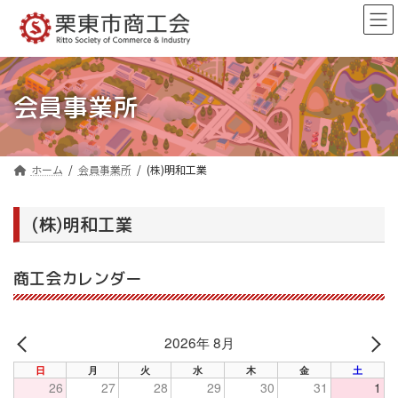
コ
ナ
ン
ビ
テ
ゲ
ン
ー
ツ
シ
へ
ョ
会員事業所
ス
ン
キ
に
ッ
移
プ
動
ホーム
会員事業所
(株)明和工業
(株)明和工業
商工会カレンダー
2026年 8月
PREV
NE
日
月
火
水
木
金
土
26
27
28
29
30
31
1