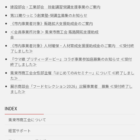
建設部会・工業部会 技能講習受講支援事業のご案内
第11期りっとう創業塾-受講生募集のお知らせ
《市内事業者対象》販路拡大支援助成金のご案内
＜会員事業所対象＞ 栗東市商工会 販路開拓支援助成
金
《市内事業者対象》人材確保・人材育成支援援助成金のご案内 ≪受付終
了しました≫
『ウマ娘 プリティーダービー』コラボ事業参加店募集のお知らせ ≪受付
終了しました≫
栗東市商工会女性部主催「はじめてのAIセミナー」について ≪終了しまし
た≫
展示商談会「フードセレクション2026」出展事業者 募集 ≪受付終了し
ました≫
INDEX
栗東市商工会について
経営サポート