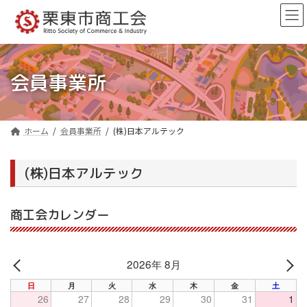
コ
ナ
ン
ビ
テ
ゲ
ン
ー
ツ
シ
へ
ョ
会員事業所
ス
ン
キ
に
ッ
移
プ
動
ホーム
会員事業所
(株)日本アルテック
(株)日本アルテック
商工会カレンダー
2026年 8月
PREV
NE
日
月
火
水
木
金
土
26
27
28
29
30
31
1