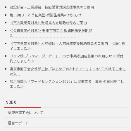
建設部会・工業部会 技能講習受講支援事業のご案内
第11期りっとう創業塾-受講生募集のお知らせ
《市内事業者対象》販路拡大支援助成金のご案内
＜会員事業所対象＞ 栗東市商工会 販路開拓支援助成
金
《市内事業者対象》人材確保・人材育成支援援助成金のご案内 ≪受付終
了しました≫
『ウマ娘 プリティーダービー』コラボ事業参加店募集のお知らせ ≪受付
終了しました≫
栗東市商工会女性部主催「はじめてのAIセミナー」について ≪終了しまし
た≫
展示商談会「フードセレクション2026」出展事業者 募集 ≪受付終了し
ました≫
INDEX
栗東市商工会について
経営サポート